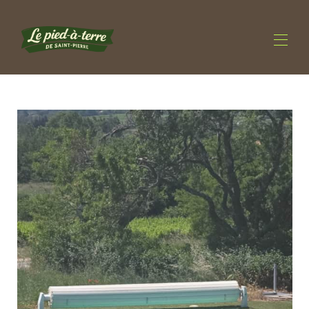
Accueil
Nos hébergements
▾
Contactez-nous
Accueil Vélo
Château La Robine
Nos cabanes
Piscine familiale partagée